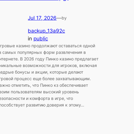
Jul 17, 2026
—
by
backup_13a92c
in
public
гровые казино продолжают оставаться одной
з самых популярных форм развлечения в
нтернете. В 2026 году Пинко казино предлагает
никальные возможности для игроков, включая
едрые бонусы и акции, которые делают
гровой процесс еще более захватывающим.
ажно отметить, что Пинко кз обеспечивает
воим пользователям высокий уровень
езопасности и комфорта в игре, что
пособствует развитию доверия к этому…