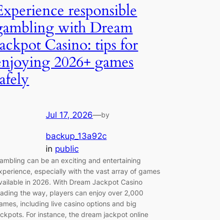
Experience responsible
gambling with Dream
Jackpot Casino: tips for
enjoying 2026+ games
safely
Jul 17, 2026
—
by
backup_13a92c
in
public
ambling can be an exciting and entertaining
xperience, especially with the vast array of games
vailable in 2026. With Dream Jackpot Casino
eading the way, players can enjoy over 2,000
ames, including live casino options and big
ackpots. For instance, the dream jackpot online