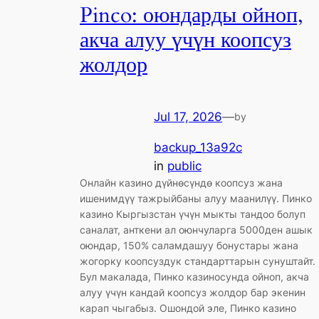
Pinco: оюндарды ойноп,
акча алуу үчүн коопсуз
жолдор
Jul 17, 2026
—
by
backup_13a92c
in
public
Онлайн казино дүйнөсүндө коопсуз жана
ишенимдүү тажрыйбаны алуу маанилүү. Пинко
казино Кыргызстан үчүн мыкты тандоо болуп
саналат, анткени ал оюнчуларга 5000ден ашык
оюндар, 150% саламдашуу бонустары жана
жогорку коопсуздук стандарттарын сунуштайт.
Бул макалада, Пинко казиносунда ойноп, акча
алуу үчүн кандай коопсуз жолдор бар экенин
карап чыгабыз. Ошондой эле, Пинко казино