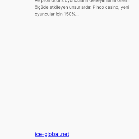
ve promotions oyuncuların deneyimlerini önemli
ölçüde etkileyen unsurlardır. Pinco casino, yeni
oyuncular için 150%…
ice-global.net