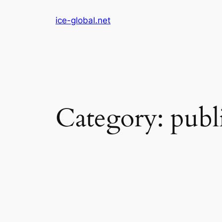
Skip
ice-global.net
to
content
Category:
publ