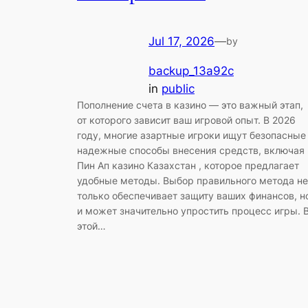
Jul 17, 2026
—
by
backup_13a92c
in
public
Пополнение счета в казино — это важный этап,
от которого зависит ваш игровой опыт. В 2026
году, многие азартные игроки ищут безопасные
надежные способы внесения средств, включая
Пин Ап казино Казахстан , которое предлагает
удобные методы. Выбор правильного метода не
только обеспечивает защиту ваших финансов, н
и может значительно упростить процесс игры. 
этой…