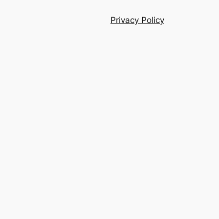
Privacy Policy