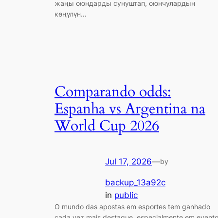
жаңы оюндарды сунуштап, оюнчулардын
көңүлүн…
Comparando odds:
Espanha vs Argentina na
World Cup 2026
Jul 17, 2026
—
by
backup_13a92c
in
public
O mundo das apostas em esportes tem ganhado
cada vez mais destaque, especialmente em event