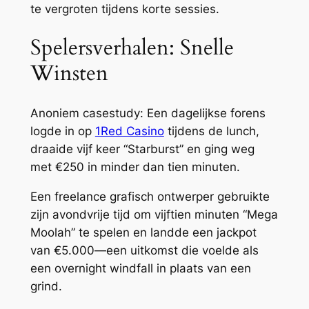
te vergroten tijdens korte sessies.
Spelersverhalen: Snelle
Winsten
Anoniem casestudy: Een dagelijkse forens
logde in op
1Red Casino
tijdens de lunch,
draaide vijf keer “Starburst” en ging weg
met €250 in minder dan tien minuten.
Een freelance grafisch ontwerper gebruikte
zijn avondvrije tijd om vijftien minuten “Mega
Moolah” te spelen en landde een jackpot
van €5.000—een uitkomst die voelde als
een overnight windfall in plaats van een
grind.