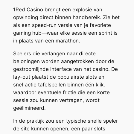
1Red Casino brengt een explosie van
opwinding direct binnen handbereik. Zie het
als een speed‑run versie van je favoriete
gaming hub—waar elke sessie een sprint is
in plaats van een marathon.
Spelers die verlangen naar directe
beloningen worden aangetrokken door de
gestroomlijnde interface van het casino. De
lay-out plaatst de populairste slots en
snel‑actie tafelspellen binnen één klik,
waardoor eventuele frictie die een korte
sessie zou kunnen vertragen, wordt
geëlimineerd.
In de praktijk zou een typische snelle speler
de site kunnen openen, een paar slots