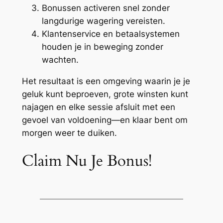
Bonussen activeren snel zonder
langdurige wagering vereisten.
Klantenservice en betaalsystemen
houden je in beweging zonder
wachten.
Het resultaat is een omgeving waarin je je
geluk kunt beproeven, grote winsten kunt
najagen en elke sessie afsluit met een
gevoel van voldoening—en klaar bent om
morgen weer te duiken.
Claim Nu Je Bonus!