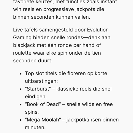
favoriete keuzes, met functies zoals instant
win reels en progressieve jackpots die
binnen seconden kunnen vallen.
Live tafels samengesteld door Evolution
Gaming bieden snelle rondes—denk aan
blackjack met één ronde per hand of
roulette waar elke spin onder de tien
seconden duurt.
Top slot titels die floreren op korte
uitbarstingen:
“Starburst” – klassieke reels die snel
eindigen.
“Book of Dead” – snelle wilds en free
spins.
“Mega Moolah” – jackpotkansen binnen
minuten.