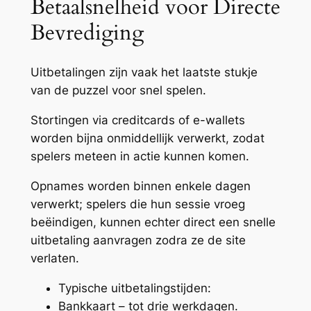
Betaalsnelheid voor Directe
Bevrediging
Uitbetalingen zijn vaak het laatste stukje
van de puzzel voor snel spelen.
Stortingen via creditcards of e-wallets
worden bijna onmiddellijk verwerkt, zodat
spelers meteen in actie kunnen komen.
Opnames worden binnen enkele dagen
verwerkt; spelers die hun sessie vroeg
beëindigen, kunnen echter direct een snelle
uitbetaling aanvragen zodra ze de site
verlaten.
Typische uitbetalingstijden:
Bankkaart – tot drie werkdagen.