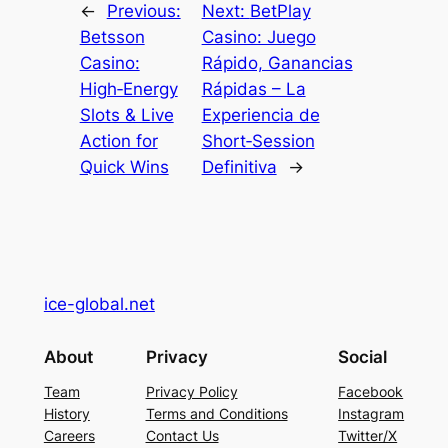
←
Previous:
Next:
BetPlay
Betsson
Casino: Juego
Casino:
Rápido, Ganancias
High‑Energy
Rápidas – La
Slots & Live
Experiencia de
Action for
Short‑Session
Quick Wins
Definitiva
→
ice-global.net
About
Privacy
Social
Team
Privacy Policy
Facebook
History
Terms and Conditions
Instagram
Careers
Contact Us
Twitter/X