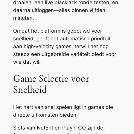
draaien, een live blackjack ronde testen, en
daarna uitloggen—alles binnen vijftien
minuten.
Omdat het platform is gebouwd voor
snelheid, geeft het automatisch prioriteit
aan high‑velocity games, terwijl het nog
steeds een uitgebreide variëteit biedt voor
wie dat wil.
Game Selectie voor
Snelheid
Het hart van snel spelen ligt in games die
directe uitkomsten bieden.
Slots van NetEnt en Play’n GO zijn de