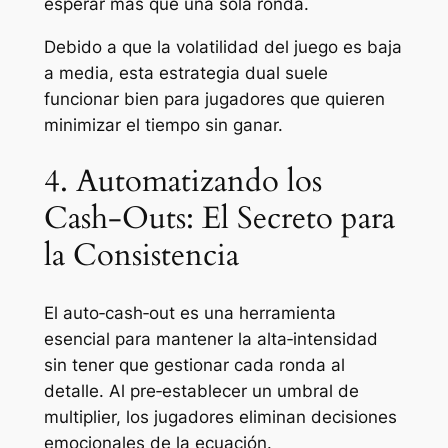
esperar más que una sola ronda.
Debido a que la volatilidad del juego es baja
a media, esta estrategia dual suele
funcionar bien para jugadores que quieren
minimizar el tiempo sin ganar.
4. Automatizando los
Cash‑Outs: El Secreto para
la Consistencia
El auto‑cash‑out es una herramienta
esencial para mantener la alta‑intensidad
sin tener que gestionar cada ronda al
detalle. Al pre‑establecer un umbral de
multiplier, los jugadores eliminan decisiones
emocionales de la ecuación.