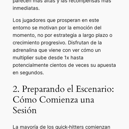
parecen más altas y las recompensas más
inmediatas.
Los jugadores que prosperan en este
entorno se motivan por la emoción del
momento, no por estrategia a largo plazo o
crecimiento progresivo. Disfrutan de la
adrenalina que viene con ver cómo un
multiplier sube desde 1x hasta
potencialmente cientos de veces su apuesta
en segundos.
2. Preparando el Escenario:
Cómo Comienza una
Sesión
La mayoría de los quick‑hitters comienzan