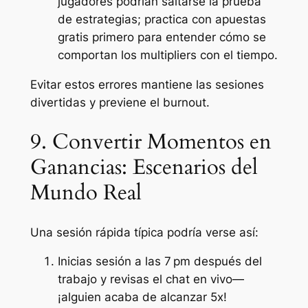
jugadores podrían saltarse la prueba
de estrategias; practica con apuestas
gratis primero para entender cómo se
comportan los multipliers con el tiempo.
Evitar estos errores mantiene las sesiones
divertidas y previene el burnout.
9. Convertir Momentos en
Ganancias: Escenarios del
Mundo Real
Una sesión rápida típica podría verse así:
Inicias sesión a las 7 pm después del
trabajo y revisas el chat en vivo—
¡alguien acaba de alcanzar 5x!