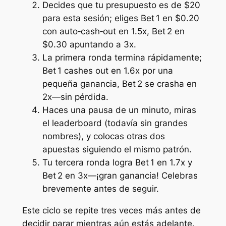
Decides que tu presupuesto es de $20
para esta sesión; eliges Bet 1 en $0.20
con auto‑cash‑out en 1.5x, Bet 2 en
$0.30 apuntando a 3x.
La primera ronda termina rápidamente;
Bet 1 cashes out en 1.6x por una
pequeña ganancia, Bet 2 se crasha en
2x—sin pérdida.
Haces una pausa de un minuto, miras
el leaderboard (todavía sin grandes
nombres), y colocas otras dos
apuestas siguiendo el mismo patrón.
Tu tercera ronda logra Bet 1 en 1.7x y
Bet 2 en 3x—¡gran ganancia! Celebras
brevemente antes de seguir.
Este ciclo se repite tres veces más antes de
decidir parar mientras aún estás adelante.