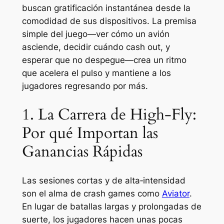
buscan gratificación instantánea desde la
comodidad de sus dispositivos. La premisa
simple del juego—ver cómo un avión
asciende, decidir cuándo cash out, y
esperar que no despegue—crea un ritmo
que acelera el pulso y mantiene a los
jugadores regresando por más.
1. La Carrera de High‑Fly:
Por qué Importan las
Ganancias Rápidas
Las sesiones cortas y de alta‑intensidad
son el alma de crash games como
Aviator
.
En lugar de batallas largas y prolongadas de
suerte, los jugadores hacen unas pocas