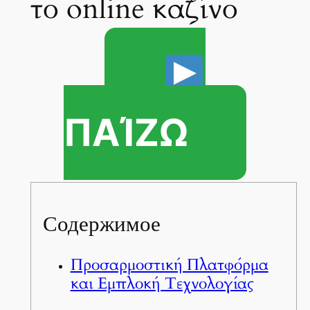
το online καζίνο
ΠΑΊΖΩ
Содержимое
Προσαρμοστική Πλατφόρμα
και Εμπλοκή Τεχνολογίας