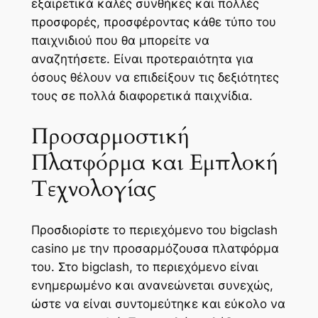
εξαιρετικά καλές συνθήκες και πολλές
προσφορές, προσφέροντας κάθε τύπο του
παιχνιδιού που θα μπορείτε να
αναζητήσετε. Είναι προτεραιότητα για
όσους θέλουν να επιδείξουν τις δεξιότητες
τους σε πολλά διαφορετικά παιχνίδια.
Προσαρμοστική
Πλατφόρμα και Εμπλοκή
Τεχνολογίας
Προσδιορίστε το περιεχόμενο του bigclash
casino με την προσαρμόζουσα πλατφόρμα
του. Στο bigclash, το περιεχόμενο είναι
ενημερωμένο και ανανεώνεται συνεχώς,
ώστε να είναι συντομεύτηκε και εύκολο να