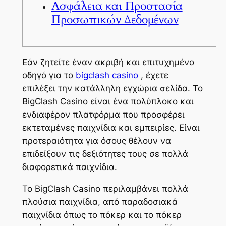
Ασφάλεια και Προστασία
Προσωπικών Δεδομένων
Εάν ζητείτε έναν ακριβή και επιτυχημένο
οδηγό για το
bigclash casino
, έχετε
επιλέξει την κατάλληλη εγχώρια σελίδα. Το
BigClash Casino είναι ένα πολύπλοκο και
ενδιαφέρον πλατφόρμα που προσφέρει
εκτεταμένες παιχνίδια και εμπειρίες. Είναι
προτεραιότητα για όσους θέλουν να
επιδείξουν τις δεξιότητες τους σε πολλά
διαφορετικά παιχνίδια.
Το BigClash Casino περιλαμβάνει πολλά
πλούσια παιχνίδια, από παραδοσιακά
παιχνίδια όπως το πόκερ και το πόκερ