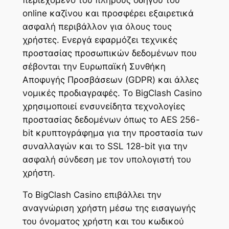
περιεχόμενο του πλήρους οδηγού του
online καζίνου και προσφέρει εξαιρετικά
ασφαλή περιβάλλον για όλους τους
χρήστες. Ενεργά εφαρμόζει τεχνικές
προστασίας προσωπικών δεδομένων που
σέβονται την Ευρωπαϊκή Συνθήκη
Αποφυγής Προσβάσεων (GDPR) και άλλες
νομικές προδιαγραφές. Το BigClash Casino
χρησιμοποιεί ενσυνείδητα τεχνολογίες
προστασίας δεδομένων όπως το AES 256-
bit κρυπτογράφημα για την προστασία των
συναλλαγών και το SSL 128-bit για την
ασφαλή σύνδεση με τον υπολογιστή του
χρήστη.
Το BigClash Casino επιβάλλει την
αναγνώριση χρήστη μέσω της εισαγωγής
του όνοματος χρήστη και του κωδικού