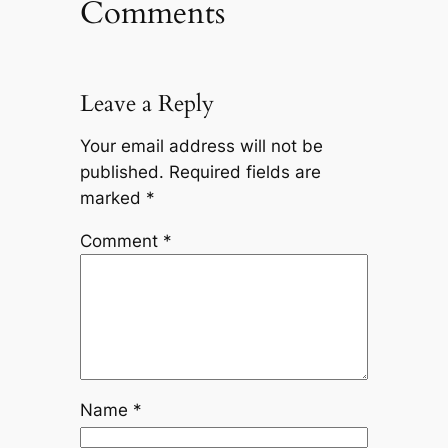
Comments
Leave a Reply
Your email address will not be
published.
Required fields are
marked
*
Comment
*
Name
*