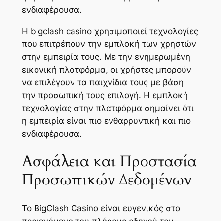
ενδιαφέρουσα.
Η bigclash casino χρησιμοποιεί τεχνολογίες
που επιτρέπουν την εμπλοκή των χρηστών
στην εμπειρία τους. Με την ενημερωμένη
εικονική πλατφόρμα, οι χρήστες μπορούν
να επιλέγουν τα παιχνίδια τους με βάση
την προσωπική τους επιλογή. Η εμπλοκή
τεχνολογίας στην πλατφόρμα σημαίνει ότι
η εμπειρία είναι πιο ενθαρρυντική και πιο
ενδιαφέρουσα.
Ασφάλεια και Προστασία
Προσωπικών Δεδομένων
Το BigClash Casino είναι ευγενικός στο