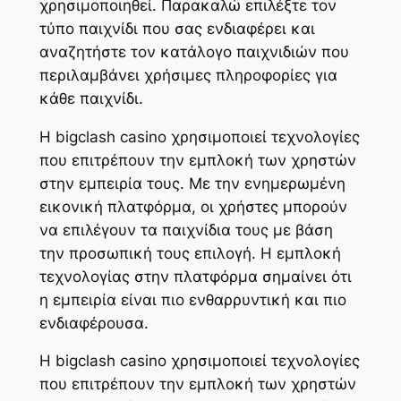
χρησιμοποιηθεί. Παρακαλώ επιλέξτε τον
τύπο παιχνίδι που σας ενδιαφέρει και
αναζητήστε τον κατάλογο παιχνιδιών που
περιλαμβάνει χρήσιμες πληροφορίες για
κάθε παιχνίδι.
Η bigclash casino χρησιμοποιεί τεχνολογίες
που επιτρέπουν την εμπλοκή των χρηστών
στην εμπειρία τους. Με την ενημερωμένη
εικονική πλατφόρμα, οι χρήστες μπορούν
να επιλέγουν τα παιχνίδια τους με βάση
την προσωπική τους επιλογή. Η εμπλοκή
τεχνολογίας στην πλατφόρμα σημαίνει ότι
η εμπειρία είναι πιο ενθαρρυντική και πιο
ενδιαφέρουσα.
Η bigclash casino χρησιμοποιεί τεχνολογίες
που επιτρέπουν την εμπλοκή των χρηστών