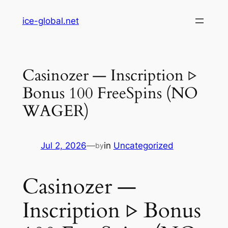
Skip
ice-global.net
to
content
Casinozer — Inscription ▷
Bonus 100 FreeSpins (NO
WAGER)
Jul 2, 2026
—
in
Uncategorized
by
Casinozer —
Inscription ▷ Bonus