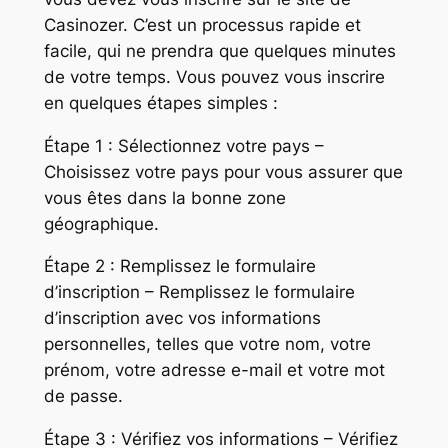
Casinozer. C’est un processus rapide et
facile, qui ne prendra que quelques minutes
de votre temps. Vous pouvez vous inscrire
en quelques étapes simples :
Étape 1 : Sélectionnez votre pays –
Choisissez votre pays pour vous assurer que
vous êtes dans la bonne zone
géographique.
Étape 2 : Remplissez le formulaire
d’inscription – Remplissez le formulaire
d’inscription avec vos informations
personnelles, telles que votre nom, votre
prénom, votre adresse e-mail et votre mot
de passe.
Étape 3 : Vérifiez vos informations – Vérifiez