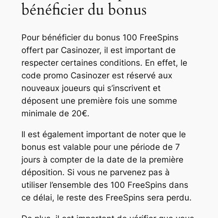
bénéficier du bonus
Pour bénéficier du bonus 100 FreeSpins
offert par Casinozer, il est important de
respecter certaines conditions. En effet, le
code promo Casinozer est réservé aux
nouveaux joueurs qui s’inscrivent et
déposent une première fois une somme
minimale de 20€.
Il est également important de noter que le
bonus est valable pour une période de 7
jours à compter de la date de la première
déposition. Si vous ne parvenez pas à
utiliser l’ensemble des 100 FreeSpins dans
ce délai, le reste des FreeSpins sera perdu.