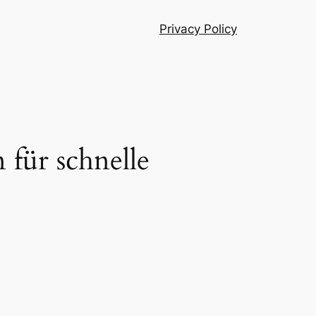
Privacy Policy
für schnelle