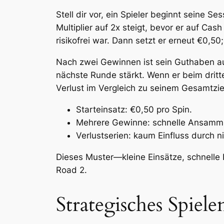
Stell dir vor, ein Spieler beginnt seine
Multiplier auf 2x steigt, bevor er auf Cas
risikofrei war. Dann setzt er erneut €0,50
Nach zwei Gewinnen ist sein Guthaben au
nächste Runde stärkt. Wenn er beim dritten
Verlust im Vergleich zu seinem Gesamtziel
Starteinsatz: €0,50 pro Spin.
Mehrere Gewinne: schnelle Ansamml
Verlustserien: kaum Einfluss durch n
Dieses Muster—kleine Einsätze, schnelle
Road 2.
Strategisches Spiel