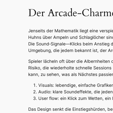
Der Arcade‑Charme
Jenseits der Mathematik liegt eine verspiel
Huhns über Ampeln und Schlaglöcher sind 
Die Sound‑Signale—Klicks beim Anstieg d
Umgebung, die jedem bekannt ist, der Arc
Spieler lächeln oft über die Albernheite
Risiko, die wiederholte schnelle Sessions
kann, zu sehen, was als Nächstes passier
Visuals: lebendige, einfache Grafike
Audio: klare Soundeffekte, die jede
User flow: ein Klick zum Wetten, ein
Das Design senkt die Einstiegshürden, be