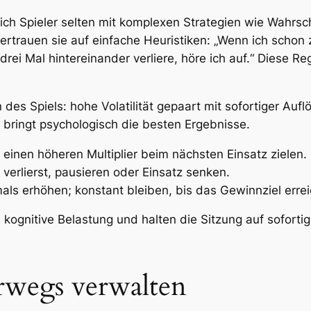
ich Spieler selten mit komplexen Strategien wie Wahrsch
rtrauen sie auf einfache Heuristiken: „Wenn ich scho
 drei Mal hintereinander verliere, höre ich auf.“ Diese 
des Spiels: hohe Volatilität gepaart mit sofortiger Auf
 bringt psychologisch die besten Ergebnisse.
einen höheren Multiplier beim nächsten Einsatz zielen.
verlierst, pausieren oder Einsatz senken.
ls erhöhen; konstant bleiben, bis das Gewinnziel erreic
 kognitive Belastung und halten die Sitzung auf sofortig
rwegs verwalten