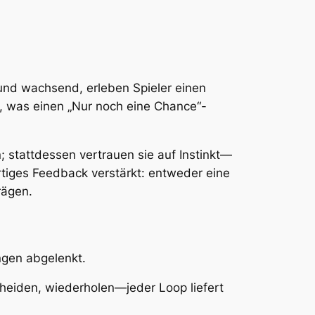
o und wachsend, erleben Spieler einen
t, was einen „Nur noch eine Chance“-
 stattdessen vertrauen sie auf Instinkt—
rtiges Feedback verstärkt: entweder eine
rägen.
ngen abgelenkt.
cheiden, wiederholen—jeder Loop liefert