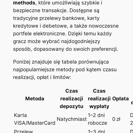
methods
, które umożliwiają szybkie i
bezpieczne transakcje. Dostępne są
tradycyjne przelewy bankowe, karty
kredytowe i debetowe, a także nowoczesne
portfele elektroniczne. Dzięki temu każdy
gracz może wybrać najdogodniejszy
sposób, dopasowany do swoich preferencji.
Poniżej znajduje się tabela porównująca
najpopularniejsze metody pod kątem czasu
realizacji, opłat i limitów:
Czas
Czas
Metoda
realizacji
realizacji
Opłata
depozytu
wypłaty
Karta
1–2 dni
Natychmiast
0 zł
VISA/MasterCard
robocze
2
Przelew
1–3 dni