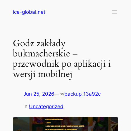
Skip
ice-global.net
to
content
Godz zakłady
bukmacherskie –
przewodnik po aplikacji i
wersji mobilnej
Jun 25, 2026
—
backup_13a92c
by
in
Uncategorized