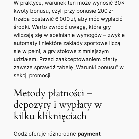
W praktyce, warunek ten może wynosić 30×
kwoty bonusu, czyli przy bonusie 200 zł
trzeba postawić 6 000 zł, aby móc wypłacić
środki. Warto zwrócić uwagę, które gry
wliczają się w spełnianie wymogów – zwykle
automaty i niektóre zakłady sportowe liczą
się w pełni, a gry stołowe z mniejszym
udziałem. Przed zaakceptowaniem oferty
zawsze sprawdź tabelę „Warunki bonusu” w
sekcji promocji.
Metody płatności –
depozyty i wypłaty w
kilku kliknięciach
Godz oferuje różnorodne
payment