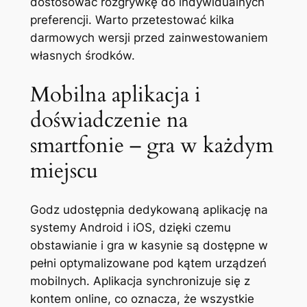
dostosować rozgrywkę do indywidualnych
preferencji. Warto przetestować kilka
darmowych wersji przed zainwestowaniem
własnych środków.
Mobilna aplikacja i
doświadczenie na
smartfonie – gra w każdym
miejscu
Godz udostępnia dedykowaną aplikację na
systemy Android i iOS, dzięki czemu
obstawianie i gra w kasynie są dostępne w
pełni optymalizowane pod kątem urządzeń
mobilnych. Aplikacja synchronizuje się z
kontem online, co oznacza, że wszystkie