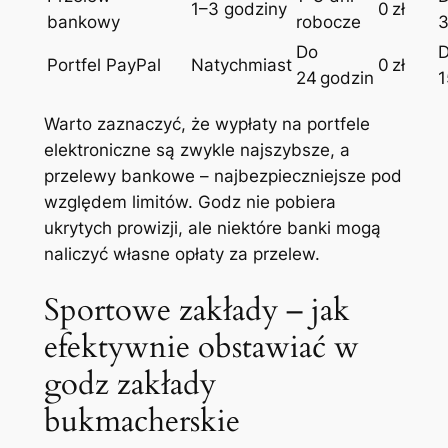
1–3 godziny
0 zł
bankowy
robocze
3
Do
Portfel PayPal
Natychmiast
0 zł
24 godzin
1
Warto zaznaczyć, że wypłaty na portfele
elektroniczne są zwykle najszybsze, a
przelewy bankowe – najbezpieczniejsze pod
względem limitów. Godz nie pobiera
ukrytych prowizji, ale niektóre banki mogą
naliczyć własne opłaty za przelew.
Sportowe zakłady – jak
efektywnie obstawiać w
godz zakłady
bukmacherskie