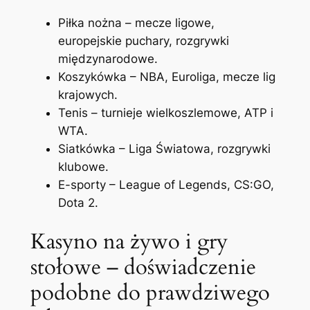
Piłka nożna – mecze ligowe,
europejskie puchary, rozgrywki
międzynarodowe.
Koszykówka – NBA, Euroliga, mecze lig
krajowych.
Tenis – turnieje wielkoszlemowe, ATP i
WTA.
Siatkówka – Liga Światowa, rozgrywki
klubowe.
E-sporty – League of Legends, CS:GO,
Dota 2.
Kasyno na żywo i gry
stołowe – doświadczenie
podobne do prawdziwego