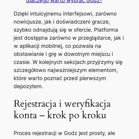
dlaczego warto wybrać Godz?
Dzięki intuicyjnemu interfejsowi, zarówno
nowicjusze, jak i doświadczeni gracze,
szybko odnajdują się w ofercie. Platforma
jest dostępna zarówno w przeglądarce, jak i
w aplikacji mobilnej, co pozwala na
obstawianie i grę w dowolnym miejscu i
czasie. W kolejnych sekcjach przyjrzymy się
szczegółowo najważniejszym elementom,
które warto poznać przed pierwszym
depozytem.
Rejestracja i weryfikacja
konta – krok po kroku
Proces rejestracji w Godz jest prosty, ale