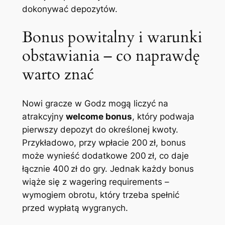
dokonywać depozytów.
Bonus powitalny i warunki
obstawiania – co naprawdę
warto znać
Nowi gracze w Godz mogą liczyć na
atrakcyjny
welcome bonus
, który podwaja
pierwszy depozyt do określonej kwoty.
Przykładowo, przy wpłacie 200 zł, bonus
może wynieść dodatkowe 200 zł, co daje
łącznie 400 zł do gry. Jednak każdy bonus
wiąże się z
wagering requirements
–
wymogiem obrotu, który trzeba spełnić
przed wypłatą wygranych.