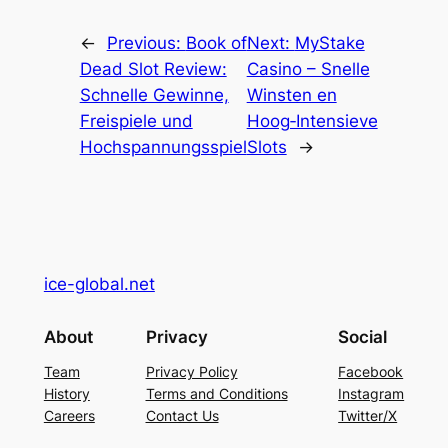
←
Previous:
Book of
Next:
MyStake
Dead Slot Review:
Casino – Snelle
Schnelle Gewinne,
Winsten en
Freispiele und
Hoog‑Intensieve
Hochspannungsspiel
Slots
→
ice-global.net
About
Privacy
Social
Team
Privacy Policy
Facebook
History
Terms and Conditions
Instagram
Careers
Contact Us
Twitter/X