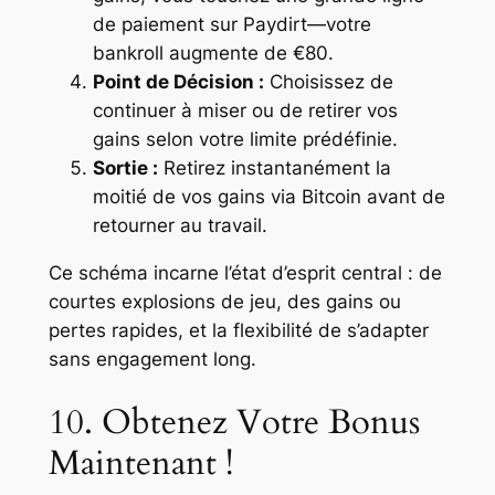
de paiement sur Paydirt—votre
bankroll augmente de €80.
Point de Décision :
Choisissez de
continuer à miser ou de retirer vos
gains selon votre limite prédéfinie.
Sortie :
Retirez instantanément la
moitié de vos gains via Bitcoin avant de
retourner au travail.
Ce schéma incarne l’état d’esprit central : de
courtes explosions de jeu, des gains ou
pertes rapides, et la flexibilité de s’adapter
sans engagement long.
10. Obtenez Votre Bonus
Maintenant !