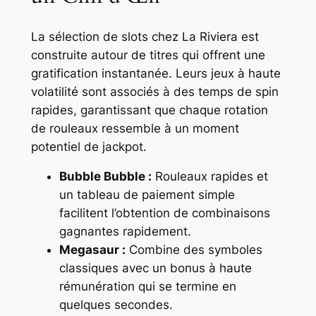
La sélection de slots chez La Riviera est
construite autour de titres qui offrent une
gratification instantanée. Leurs jeux à haute
volatilité sont associés à des temps de spin
rapides, garantissant que chaque rotation
de rouleaux ressemble à un moment
potentiel de jackpot.
Bubble Bubble :
Rouleaux rapides et
un tableau de paiement simple
facilitent l’obtention de combinaisons
gagnantes rapidement.
Megasaur :
Combine des symboles
classiques avec un bonus à haute
rémunération qui se termine en
quelques secondes.