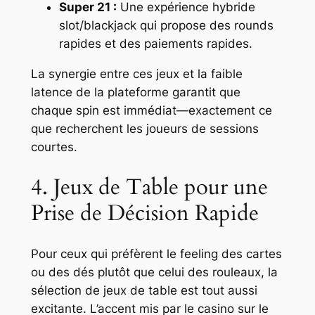
Super 21 :
Une expérience hybride
slot/blackjack qui propose des rounds
rapides et des paiements rapides.
La synergie entre ces jeux et la faible
latence de la plateforme garantit que
chaque spin est immédiat—exactement ce
que recherchent les joueurs de sessions
courtes.
4. Jeux de Table pour une
Prise de Décision Rapide
Pour ceux qui préfèrent le feeling des cartes
ou des dés plutôt que celui des rouleaux, la
sélection de jeux de table est tout aussi
excitante. L’accent mis par le casino sur le