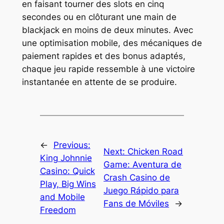
en faisant tourner des slots en cinq
secondes ou en clôturant une main de
blackjack en moins de deux minutes. Avec
une optimisation mobile, des mécaniques de
paiement rapides et des bonus adaptés,
chaque jeu rapide ressemble à une victoire
instantanée en attente de se produire.
←
Previous:
Next:
Chicken Road
King Johnnie
Game: Aventura de
Casino: Quick
Crash Casino de
Play, Big Wins
Juego Rápido para
and Mobile
Fans de Móviles
→
Freedom