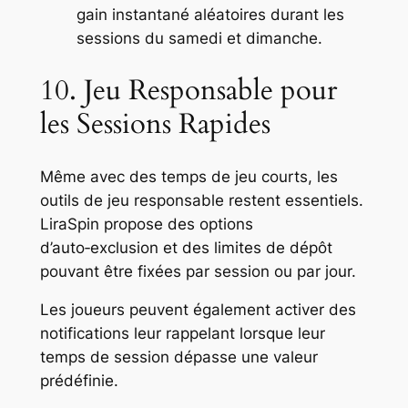
gain instantané aléatoires durant les
sessions du samedi et dimanche.
10. Jeu Responsable pour
les Sessions Rapides
Même avec des temps de jeu courts, les
outils de jeu responsable restent essentiels.
LiraSpin propose des options
d’auto‑exclusion et des limites de dépôt
pouvant être fixées par session ou par jour.
Les joueurs peuvent également activer des
notifications leur rappelant lorsque leur
temps de session dépasse une valeur
prédéfinie.