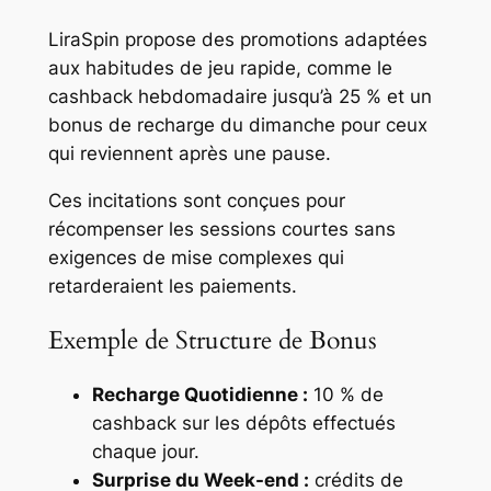
LiraSpin propose des promotions adaptées
aux habitudes de jeu rapide, comme le
cashback hebdomadaire jusqu’à 25 % et un
bonus de recharge du dimanche pour ceux
qui reviennent après une pause.
Ces incitations sont conçues pour
récompenser les sessions courtes sans
exigences de mise complexes qui
retarderaient les paiements.
Exemple de Structure de Bonus
Recharge Quotidienne :
10 % de
cashback sur les dépôts effectués
chaque jour.
Surprise du Week-end :
crédits de