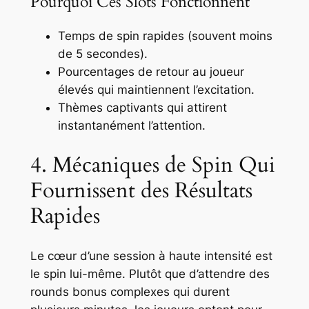
Pourquoi Ces Slots Fonctionnent
Temps de spin rapides (souvent moins
de 5 secondes).
Pourcentages de retour au joueur
élevés qui maintiennent l’excitation.
Thèmes captivants qui attirent
instantanément l’attention.
4. Mécaniques de Spin Qui
Fournissent des Résultats
Rapides
Le cœur d’une session à haute intensité est
le spin lui-même. Plutôt que d’attendre des
rounds bonus complexes qui durent