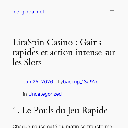
Skip
ice-global.net
to
content
LiraSpin Casino : Gains
rapides et action intense sur
les Slots
Jun 25, 2026
—
backup_13a92c
by
in
Uncategorized
1. Le Pouls du Jeu Rapide
Chaque pause café du matin se transforme