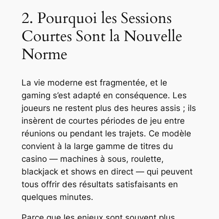
2. Pourquoi les Sessions
Courtes Sont la Nouvelle
Norme
La vie moderne est fragmentée, et le
gaming s’est adapté en conséquence. Les
joueurs ne restent plus des heures assis ; ils
insèrent de courtes périodes de jeu entre
réunions ou pendant les trajets. Ce modèle
convient à la large gamme de titres du
casino — machines à sous, roulette,
blackjack et shows en direct — qui peuvent
tous offrir des résultats satisfaisants en
quelques minutes.
Parce que les enjeux sont souvent plus