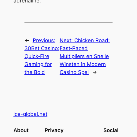
adrénaline.
←
Previous:
Next:
Chicken Road:
30Bet Casino:
Fast‑Paced
Quick‑Fire
Multipliers en Snelle
Gaming for
Winsten in Modern
the Bold
Casino Spel
→
ice-global.net
About
Privacy
Social