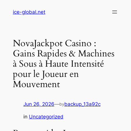
Skip
ice-global.net
to
content
NovaJackpot Casino :
Gains Rapides & Machines
à Sous à Haute Intensité
pour le Joueur en
Mouvement
Jun 26, 2026
—
backup_13a92c
by
in
Uncategorized