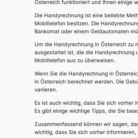
Österreich funktioniert und Ihnen einige
Die Handyrechnung ist eine beliebte Met
Mobiltelefon besitzen. Die Handyrechnun
Bankomat oder einem Geldautomaten mü
Um die Handyrechnung in Österreich zu nu
ausgestattet ist, die die Handyrechnung u
Mobiltelefon aus zu überweisen.
Wenn Sie die Handyrechnung in Österreich
in Österreich berechnet werden. Die Gebü
variieren.
Es ist auch wichtig, dass Sie sich vorher
Es gibt einige wichtige Tipps, die Sie be
Zusammenfassend können wir sagen, dass 
wichtig, dass Sie sich vorher informieren