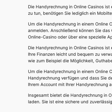
Die Handyrechnung in Online Casinos ist
zu tun, benötigen Sie lediglich ein Mobi
Um die Handyrechnung in einem Online Ca
anmelden. Anschließend können Sie das G
Online-Casino oder über eine spezielle A
Die Handyrechnung in Online Casinos ist 
Ihre Finanzen leicht und bequem zu verwal
wie zum Beispiel die Möglichkeit, Guthab
Um die Handyrechnung in einem Online Cas
Handyrechnung verfügen und dass Sie de
Ihrem Account mit Ihrer Handyrechnung a
Insgesamt bietet die Handyrechnung in O
laden. Sie ist eine sichere und zuverläs