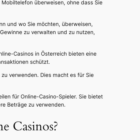
r Mobiltelefon überweisen, ohne dass Sie
 wann und wo Sie möchten, überweisen,
e Gewinne zu verwalten und zu nutzen,
line-Casinos in Österreich bieten eine
ansaktionen schützt.
ge zu verwenden. Dies macht es für Sie
len für Online-Casino-Spieler. Sie bietet
inere Beträge zu verwenden.
ne Casinos?