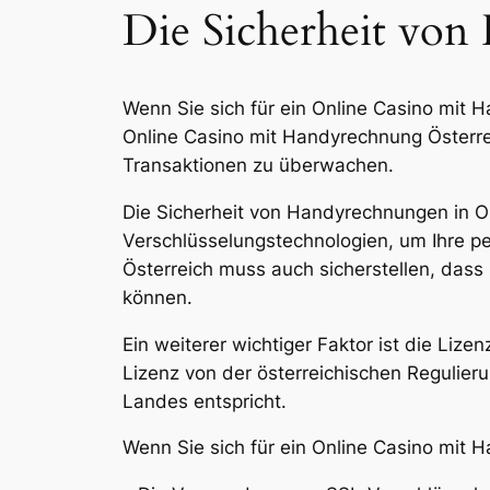
Die Sicherheit von
Wenn Sie sich für ein Online Casino mit 
Online Casino mit Handyrechnung Österreic
Transaktionen zu überwachen.
Die Sicherheit von Handyrechnungen in O
Verschlüsselungstechnologien, um Ihre p
Österreich muss auch sicherstellen, dass
können.
Ein weiterer wichtiger Faktor ist die Liz
Lizenz von der österreichischen Regulier
Landes entspricht.
Wenn Sie sich für ein Online Casino mit 