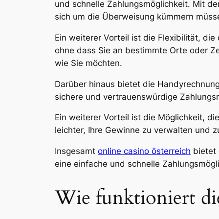
und schnelle Zahlungsmöglichkeit. Mit de
sich um die Überweisung kümmern müss
Ein weiterer Vorteil ist die Flexibilität
ohne dass Sie an bestimmte Orte oder Zei
wie Sie möchten.
Darüber hinaus bietet die Handyrechnung 
sichere und vertrauenswürdige Zahlungsmö
Ein weiterer Vorteil ist die Möglichkeit,
leichter, Ihre Gewinne zu verwalten und 
Insgesamt
online casino österreich
bietet 
eine einfache und schnelle Zahlungsmöglic
Wie funktioniert d