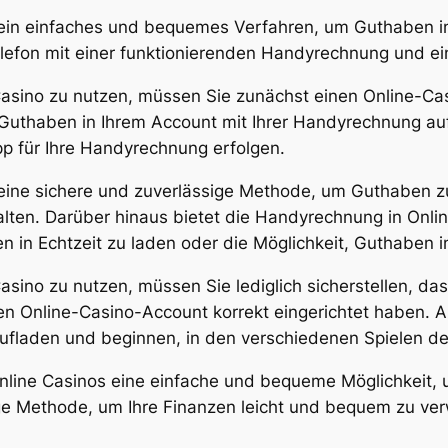
 ein einfaches und bequemes Verfahren, um Guthaben i
ltelefon mit einer funktionierenden Handyrechnung und 
sino zu nutzen, müssen Sie zunächst einen Online-Cas
uthaben in Ihrem Account mit Ihrer Handyrechnung auf
pp für Ihre Handyrechnung erfolgen.
eine sichere und zuverlässige Methode, um Guthaben zu 
ten. Darüber hinaus bietet die Handyrechnung in Online
en in Echtzeit zu laden oder die Möglichkeit, Guthaben
ino zu nutzen, müssen Sie lediglich sicherstellen, das
n Online-Casino-Account korrekt eingerichtet haben. 
ufladen und beginnen, in den verschiedenen Spielen de
nline Casinos eine einfache und bequeme Möglichkeit,
sige Methode, um Ihre Finanzen leicht und bequem zu ver