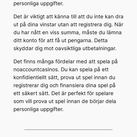
personliga uppgifter.
Det är viktigt att känna till att du inte kan dra
ut på dina vinstar utan att registrera dig. När
du har nått en viss summa, måste du lämna
ditt konto för att få ut pengarna. Detta
skyddar dig mot oavsiktliga utbetalningar.
Det finns många fördelar med att spela på
noaccountcasinos. Du kan spela på ett
konfidientiellt sätt, prova ut spel innan du
registrerar dig och finansiera dina spel på
ett säkert sätt. Det är perfekt för spelare
som vill prova ut spel innan de börjar dela
personliga uppgifter.