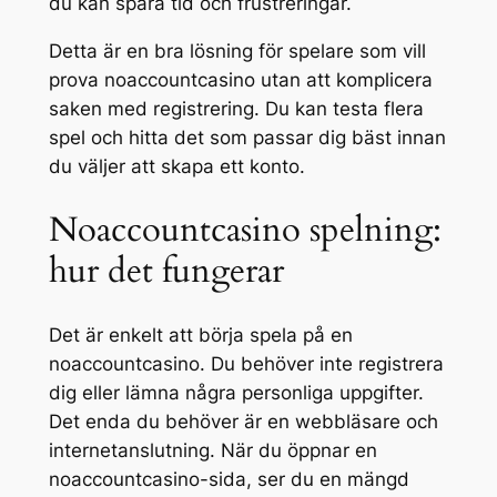
du kan spara tid och frustreringar.
Detta är en bra lösning för spelare som vill
prova noaccountcasino utan att komplicera
saken med registrering. Du kan testa flera
spel och hitta det som passar dig bäst innan
du väljer att skapa ett konto.
Noaccountcasino spelning:
hur det fungerar
Det är enkelt att börja spela på en
noaccountcasino. Du behöver inte registrera
dig eller lämna några personliga uppgifter.
Det enda du behöver är en webbläsare och
internetanslutning. När du öppnar en
noaccountcasino-sida, ser du en mängd