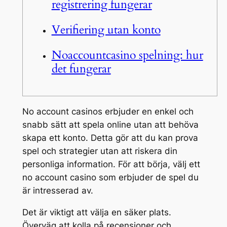
registrering fungerar
Verifiering utan konto
Noaccountcasino spelning: hur
det fungerar
No account casinos erbjuder en enkel och
snabb sätt att spela online utan att behöva
skapa ett konto. Detta gör att du kan prova
spel och strategier utan att riskera din
personliga information. För att börja, välj ett
no account casino som erbjuder de spel du
är intresserad av.
Det är viktigt att välja en säker plats.
Överväg att kolla på recensioner och