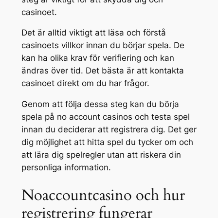
casinoet.
Det är alltid viktigt att läsa och förstå
casinoets villkor innan du börjar spela. De
kan ha olika krav för verifiering och kan
ändras över tid. Det bästa är att kontakta
casinoet direkt om du har frågor.
Genom att följa dessa steg kan du börja
spela på no account casinos och testa spel
innan du deciderar att registrera dig. Det ger
dig möjlighet att hitta spel du tycker om och
att lära dig spelregler utan att riskera din
personliga information.
Noaccountcasino och hur
registrering fungerar