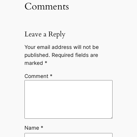
Comments
Leave a Reply
Your email address will not be
published.
Required fields are
marked
*
Comment
*
Name
*