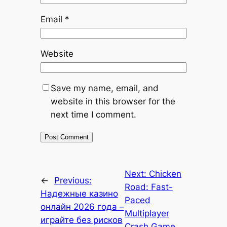
Email
*
Website
Save my name, email, and
website in this browser for the
next time I comment.
Next:
Chicken
←
Previous:
Road: Fast-
Надежные казино
Paced
онлайн 2026 года –
Multiplayer
играйте без рисков
Crash Game