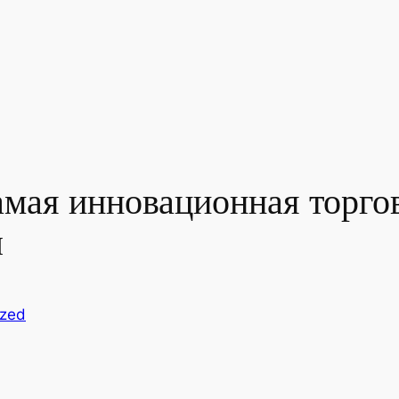
амая инновационная торго
ы
ized