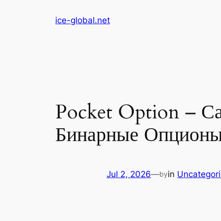
Skip
ice-global.net
to
content
Pocket Option – С
Бинарные Опцион
Jul 2, 2026
—
in
Uncategor
by