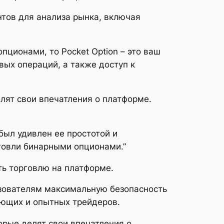
нтов для анализа рынка, включая
ционами, то Pocket Option – это ваш
ых операций, а также доступ к
елят свои впечатления о платформе.
 был удивлен ее простотой и
говли бинарными опционами.”
ть торговлю на платформе.
льзователям максимальную безопасность
ающих и опытных трейдеров.
орые делят свои впечатления о