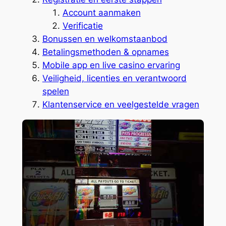
Account aanmaken
Verificatie
Bonussen en welkomstaanbod
Betalingsmethoden & opnames
Mobile app en live casino ervaring
Veiligheid, licenties en verantwoord
spelen
Klantenservice en veelgestelde vragen