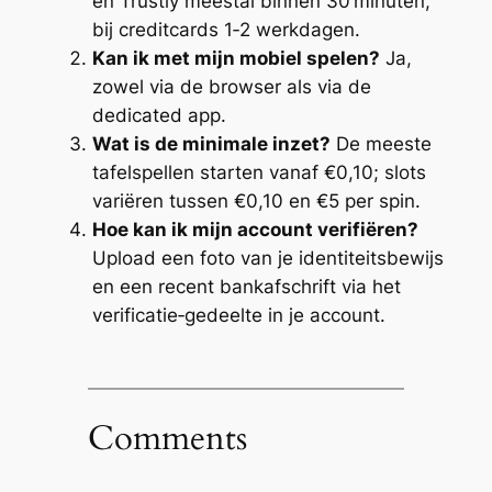
en Trustly meestal binnen 30 minuten,
bij creditcards 1‑2 werkdagen.
Kan ik met mijn mobiel spelen?
Ja,
zowel via de browser als via de
dedicated app.
Wat is de minimale inzet?
De meeste
tafelspellen starten vanaf €0,10; slots
variëren tussen €0,10 en €5 per spin.
Hoe kan ik mijn account verifiëren?
Upload een foto van je identiteitsbewijs
en een recent bankafschrift via het
verificatie‑gedeelte in je account.
Comments