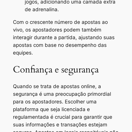
jogos, adicionando uma camada extra
de adrenalina.
Com o crescente número de apostas ao
vivo, os apostadores podem também
interagir durante a partida, ajustando suas
apostas com base no desempenho das
equipes.
Confiança e segurança
Quando se trata de apostas online, a
segurança é uma preocupação primordial
para os apostadores. Escolher uma
plataforma que seja licenciada e
regulamentada é crucial para garantir que
suas informações e transações estejam