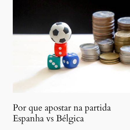
Por que apostar na partida
Espanha vs Bélgica