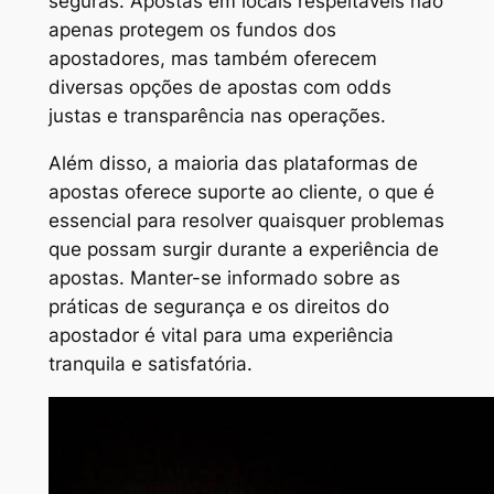
seguras. Apostas em locais respeitáveis não
apenas protegem os fundos dos
apostadores, mas também oferecem
diversas opções de apostas com odds
justas e transparência nas operações.
Além disso, a maioria das plataformas de
apostas oferece suporte ao cliente, o que é
essencial para resolver quaisquer problemas
que possam surgir durante a experiência de
apostas. Manter-se informado sobre as
práticas de segurança e os direitos do
apostador é vital para uma experiência
tranquila e satisfatória.