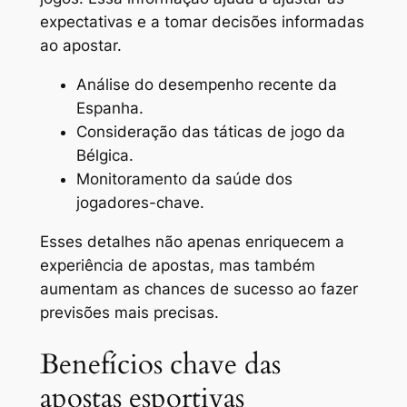
expectativas e a tomar decisões informadas
ao apostar.
Análise do desempenho recente da
Espanha.
Consideração das táticas de jogo da
Bélgica.
Monitoramento da saúde dos
jogadores-chave.
Esses detalhes não apenas enriquecem a
experiência de apostas, mas também
aumentam as chances de sucesso ao fazer
previsões mais precisas.
Benefícios chave das
apostas esportivas