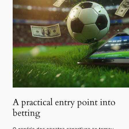
A practical entry point into
betting