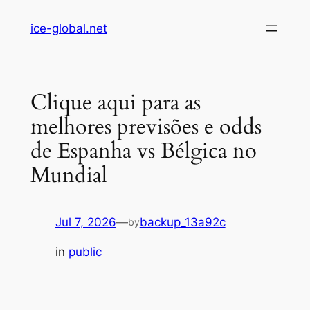
Skip
ice-global.net
to
content
Clique aqui para as
melhores previsões e odds
de Espanha vs Bélgica no
Mundial
Jul 7, 2026
—
backup_13a92c
by
in
public