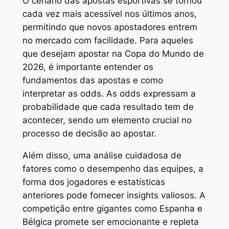
O cenário das apostas esportivas se tornou
cada vez mais acessível nos últimos anos,
permitindo que novos apostadores entrem
no mercado com facilidade. Para aqueles
que desejam apostar na Copa do Mundo de
2026, é importante entender os
fundamentos das apostas e como
interpretar as odds. As odds expressam a
probabilidade que cada resultado tem de
acontecer, sendo um elemento crucial no
processo de decisão ao apostar.
Além disso, uma análise cuidadosa de
fatores como o desempenho das equipes, a
forma dos jogadores e estatísticas
anteriores pode fornecer insights valiosos. A
competição entre gigantes como Espanha e
Bélgica promete ser emocionante e repleta