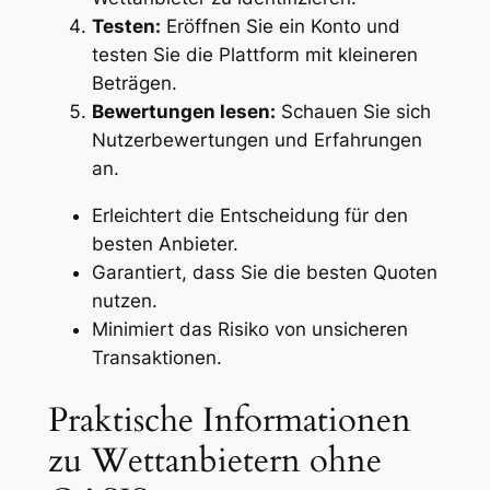
Testen:
Eröffnen Sie ein Konto und
testen Sie die Plattform mit kleineren
Beträgen.
Bewertungen lesen:
Schauen Sie sich
Nutzerbewertungen und Erfahrungen
an.
Erleichtert die Entscheidung für den
besten Anbieter.
Garantiert, dass Sie die besten Quoten
nutzen.
Minimiert das Risiko von unsicheren
Transaktionen.
Praktische Informationen
zu Wettanbietern ohne