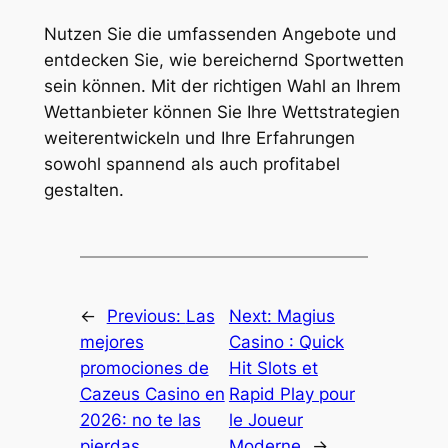
Nutzen Sie die umfassenden Angebote und
entdecken Sie, wie bereichernd Sportwetten
sein können. Mit der richtigen Wahl an Ihrem
Wettanbieter können Sie Ihre Wettstrategien
weiterentwickeln und Ihre Erfahrungen
sowohl spannend als auch profitabel
gestalten.
←
Previous:
Las
Next:
Magius
mejores
Casino : Quick
promociones de
Hit Slots et
Cazeus Casino en
Rapid Play pour
2026: no te las
le Joueur
pierdas
Moderne
→