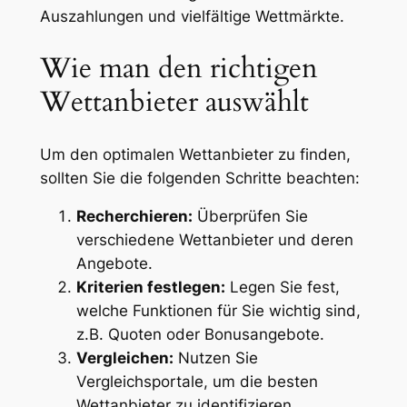
Auszahlungen und vielfältige Wettmärkte.
Wie man den richtigen
Wettanbieter auswählt
Um den optimalen Wettanbieter zu finden,
sollten Sie die folgenden Schritte beachten:
Recherchieren:
Überprüfen Sie
verschiedene Wettanbieter und deren
Angebote.
Kriterien festlegen:
Legen Sie fest,
welche Funktionen für Sie wichtig sind,
z.B. Quoten oder Bonusangebote.
Vergleichen:
Nutzen Sie
Vergleichsportale, um die besten
Wettanbieter zu identifizieren.