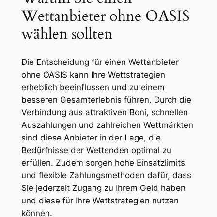
Wettanbieter ohne OASIS
wählen sollten
Die Entscheidung für einen Wettanbieter
ohne OASIS kann Ihre Wettstrategien
erheblich beeinflussen und zu einem
besseren Gesamterlebnis führen. Durch die
Verbindung aus attraktiven Boni, schnellen
Auszahlungen und zahlreichen Wettmärkten
sind diese Anbieter in der Lage, die
Bedürfnisse der Wettenden optimal zu
erfüllen. Zudem sorgen hohe Einsatzlimits
und flexible Zahlungsmethoden dafür, dass
Sie jederzeit Zugang zu Ihrem Geld haben
und diese für Ihre Wettstrategien nutzen
können.