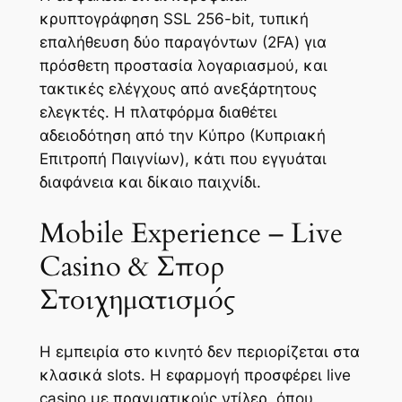
κρυπτογράφηση SSL 256-bit, τυπική
επαλήθευση δύο παραγόντων (2FA) για
πρόσθετη προστασία λογαριασμού, και
τακτικές ελέγχους από ανεξάρτητους
ελεγκτές. Η πλατφόρμα διαθέτει
αδειοδότηση από την Κύπρο (Κυπριακή
Επιτροπή Παιγνίων), κάτι που εγγυάται
διαφάνεια και δίκαιο παιχνίδι.
Mobile Experience – Live
Casino & Σπορ
Στοιχηματισμός
Η εμπειρία στο κινητό δεν περιορίζεται στα
κλασικά slots. Η εφαρμογή προσφέρει live
casino με πραγματικούς ντίλερ, όπου