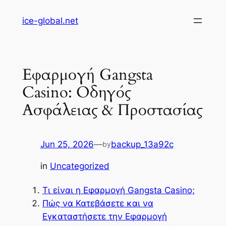
Skip
ice-global.net
to
content
Εφαρμογή Gangsta
Casino: Οδηγός
Ασφάλειας & Προστασίας
Jun 25, 2026
—
backup_13a92c
by
in
Uncategorized
Τι είναι η Εφαρμογή Gangsta Casino;
Πώς να Κατεβάσετε και να
Εγκαταστήσετε την Εφαρμογή