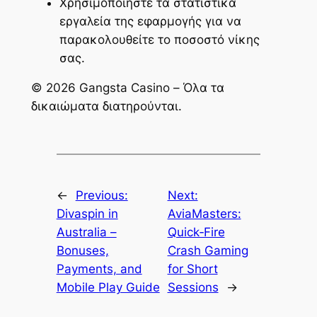
Χρησιμοποιήστε τα στατιστικά
εργαλεία της εφαρμογής για να
παρακολουθείτε το ποσοστό νίκης
σας.
© 2026 Gangsta Casino – Όλα τα
δικαιώματα διατηρούνται.
←
Previous:
Next:
Divaspin in
AviaMasters:
Australia –
Quick‑Fire
Bonuses,
Crash Gaming
Payments, and
for Short
Mobile Play Guide
Sessions
→