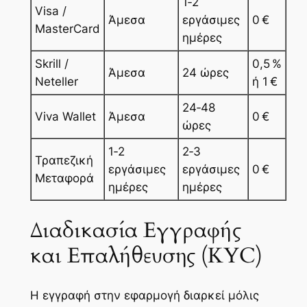
1‑2
Visa /
Άμεσα
εργάσιμες
0 €
MasterCard
ημέρες
Skrill /
0,5 %
Άμεσα
24 ώρες
Neteller
ή 1 €
24‑48
Viva Wallet
Άμεσα
0 €
ώρες
1‑2
2‑3
Τραπεζική
εργάσιμες
εργάσιμες
0 €
Μεταφορά
ημέρες
ημέρες
Διαδικασία Εγγραφής
και Επαλήθευσης (KYC)
Η εγγραφή στην εφαρμογή διαρκεί μόλις