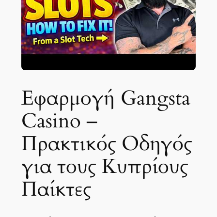
Εφαρμογή Gangsta
Casino –
Πρακτικός Οδηγός
για τους Κυπρίους
Παίκτες