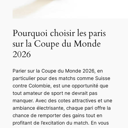
Pourquoi choisir les paris
sur la Coupe du Monde
2026
Parier sur la Coupe du Monde 2026, en
particulier pour des matchs comme Suisse
contre Colombie, est une opportunité que
tout amateur de sport ne devrait pas
manquer. Avec des cotes attractives et une
ambiance électrisante, chaque pari offre la
chance de remporter des gains tout en
profitant de l’excitation du match. En vous