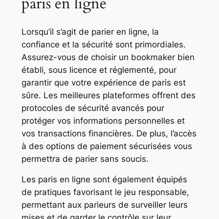
paris en ligne
Lorsqu’il s’agit de parier en ligne, la
confiance et la sécurité sont primordiales.
Assurez-vous de choisir un bookmaker bien
établi, sous licence et réglementé, pour
garantir que votre expérience de paris est
sûre. Les meilleures plateformes offrent des
protocoles de sécurité avancés pour
protéger vos informations personnelles et
vos transactions financières. De plus, l’accès
à des options de paiement sécurisées vous
permettra de parier sans soucis.
Les paris en ligne sont également équipés
de pratiques favorisant le jeu responsable,
permettant aux parieurs de surveiller leurs
mises et de garder le contrôle sur leur