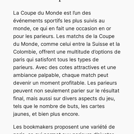
La Coupe du Monde est l’un des
événements sportifs les plus suivis au
monde, ce qui en fait une occasion en or
pour les parieurs. Les matchs de la Coupe
du Monde, comme celui entre la Suisse et la
Colombie, offrent une multitude d’options de
paris qui satisfont tous les types de
parieurs. Avec des cotes attractives et une
ambiance palpable, chaque match peut
devenir un moment profitable. Les parieurs
peuvent non seulement parier sur le résultat
final, mais aussi sur divers aspects du jeu,
tels que le nombre de buts, les cartes
jaunes, et bien plus encore.
Les bookmakers proposent une variété de