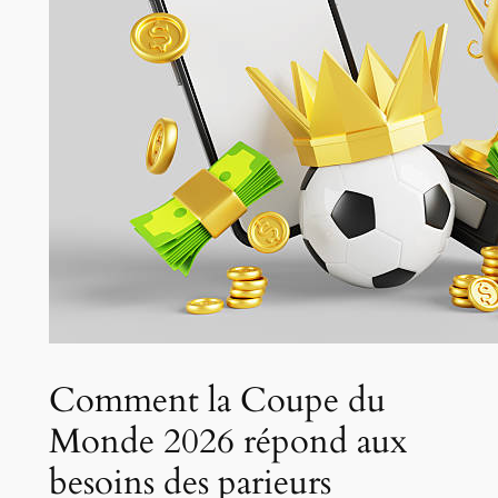
Comment la Coupe du
Monde 2026 répond aux
besoins des parieurs