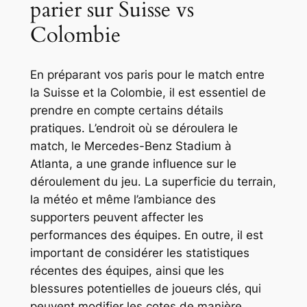
parier sur Suisse vs
Colombie
En préparant vos paris pour le match entre
la Suisse et la Colombie, il est essentiel de
prendre en compte certains détails
pratiques. L’endroit où se déroulera le
match, le Mercedes-Benz Stadium à
Atlanta, a une grande influence sur le
déroulement du jeu. La superficie du terrain,
la météo et même l’ambiance des
supporters peuvent affecter les
performances des équipes. En outre, il est
important de considérer les statistiques
récentes des équipes, ainsi que les
blessures potentielles de joueurs clés, qui
peuvent modifier les cotes de manière