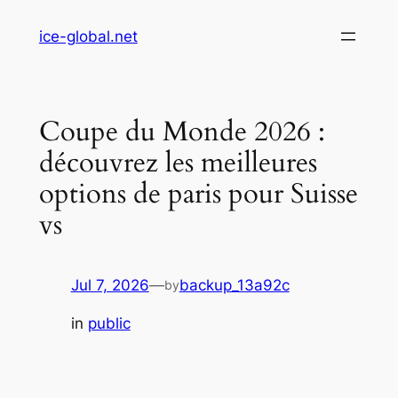
Skip
ice-global.net
to
content
Coupe du Monde 2026 :
découvrez les meilleures
options de paris pour Suisse
vs
Jul 7, 2026
—
backup_13a92c
by
in
public